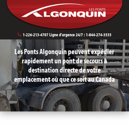
Ponts de secours
1-226-213-4707
Ligne d'urgence 24/7 :
1-844-274-3535
Les Ponts Algonquin peuvent expédier
rapidement un pont de secours à
destination directe de votre
emplacement où que ce soit au Canada