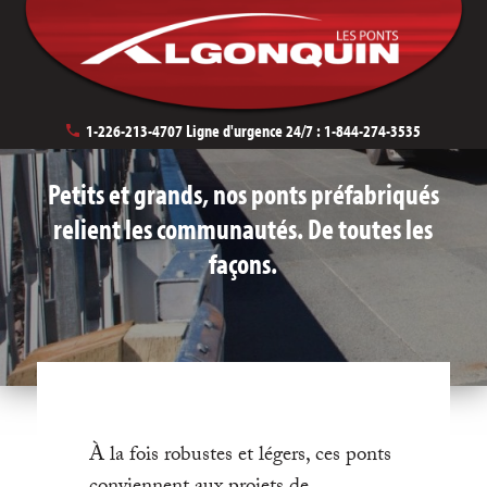
Produits
1-226-213-4707
Ligne d'urgence 24/7 :
1-844-274-3535
Petits et grands, nos ponts préfabriqués
relient les communautés. De toutes les
façons.
À la fois robustes et légers, ces ponts