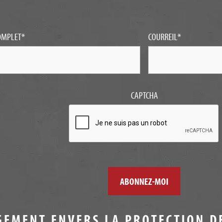
OMPLET
*
COURREIL
*
CAPTCHA
GEMENT ENVERS LA PROTECTION D