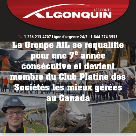
May 7th, 2025
1-226-213-4707
Ligne d'urgence 24/7 :
1-844-274-3535
Le Groupe AIL se requalifie
e
pour une 7
année
consécutive et devient
membre du Club Platine des
Sociétés les mieux gérées
au Canada