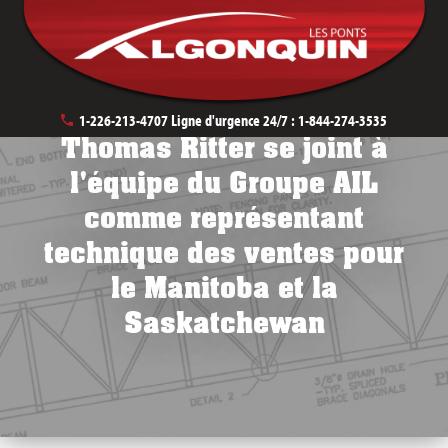
October 31st, 2018
1-226-213-4707
Ligne d'urgence 24/7 :
1-844-274-3535
Thomas Ritter se joint à
l'équipe du Groupe AIL
comme représentant
technique des ventes pour
le Manitoba et la
Saskatchewan