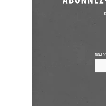
D
NOM C