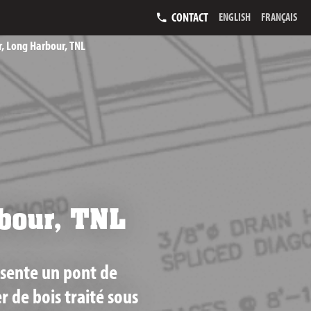
CONTACT
ENGLISH
FRANÇAIS
r, Long Harbour, TNL
rbour, TNL
sente un pont de
r de bois traité sous