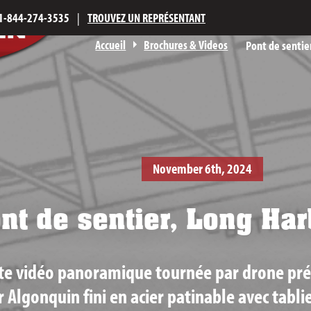
1-844-274-3535
|
TROUVEZ UN REPRÉSENTANT
Accueil
Brochures & Videos
Pont de sentie
November 6th, 2024
nt de sentier, Long Ha
te vidéo panoramique tournée par drone pré
r Algonquin fini en acier patinable avec tablie