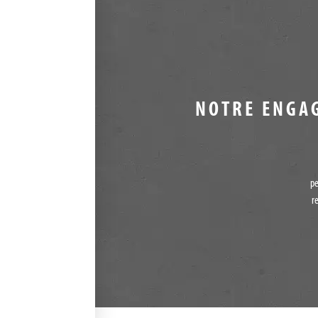
NOTRE ENGA
pe
r