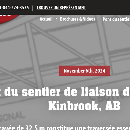
1-844-274-3535
|
TROUVEZ UN REPRÉSENTANT
Accueil
Brochures & Videos
Pont du sentie
November 6th, 2024
 du sentier de liaison 
Kinbrook, AB
ravée de 32,5 m constitue une traversée essen