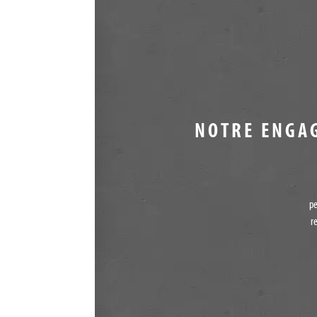
NOTRE ENGA
pe
r