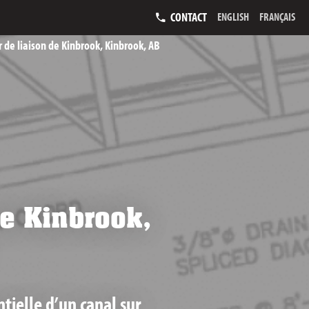
CONTACT
ENGLISH
FRANÇAIS
r de liaison de Kinbrook, Kinbrook, AB
de Kinbrook,
tielle d’un canal sur