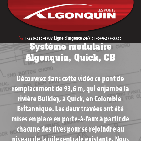
November 6th, 2024
1-226-213-4707
Ligne d'urgence 24/7 :
1-844-274-3535
Système modulaire
Algonquin, Quick, CB
Découvrez dans cette vidéo ce pont de
remplacement de 93,6 m, qui enjambe la
rivière Bulkley, à Quick, en Colombie-
Britannique. Les deux travées ont été
mises en place en porte-à-faux à partir de
chacune des rives pour se rejoindre au
niveau de la pile centrale existante. Nous