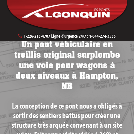
August 14th, 2020
1-226-213-4707
Ligne d'urgence 24/7 :
1-844-274-3535
Un pont véhiculaire en
treillis original surplombe
une voie pour wagons à
deux niveaux à Hampton,
NB
La conception de ce pont nous a obligés à
sortir des sentiers battus pour créer une
structure très arquée convenant à un site