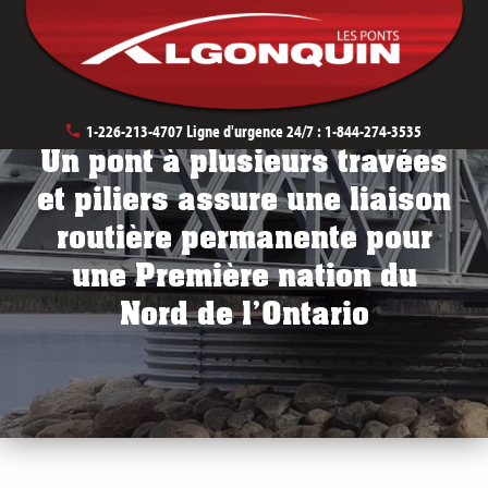
Transports
Traverses de cours d’eau
1-226-213-4707
Ligne d'urgence 24/7 :
1-844-274-3535
Un pont à plusieurs travées
et piliers assure une liaison
routière permanente pour
une Première nation du
Nord de l’Ontario